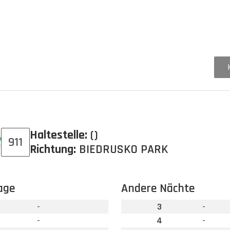
Haltestelle:
()
911
Richtung:
BIEDRUSKO PARK
age
Andere Nächte
-
3
-
-
4
-