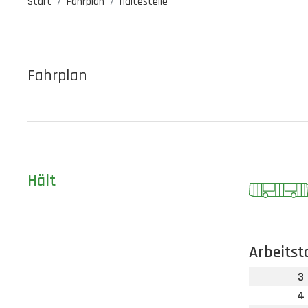
Start
Fahrplan
Haltestelle
Fahrplan
Hält
Arbeitst
3
4