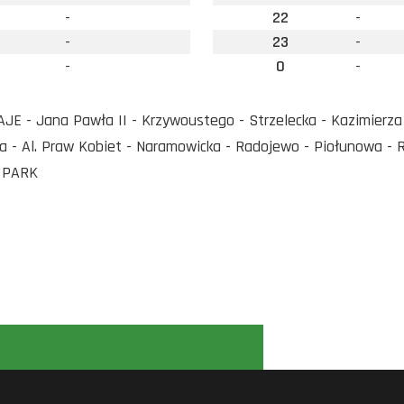
-
22
-
-
23
-
-
0
-
E - Jana Pawła II - Krzywoustego - Strzelecka - Kazimierza
 - Al. Praw Kobiet - Naramowicka - Radojewo - Piołunowa - 
 PARK