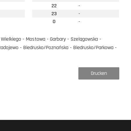
22
-
23
-
0
-
 Wielkiego - Mostowa - Garbary - Szelągowska -
Radojewo - Biedrusko/Poznańska - Biedrusko/Parkowa -
Drucken