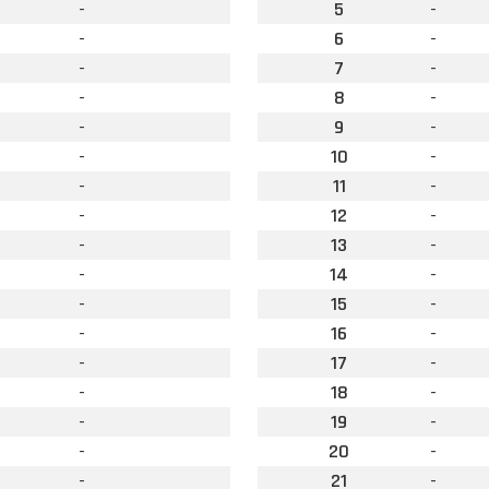
-
5
-
-
6
-
-
7
-
-
8
-
-
9
-
-
10
-
-
11
-
-
12
-
-
13
-
-
14
-
-
15
-
-
16
-
-
17
-
-
18
-
-
19
-
-
20
-
-
21
-