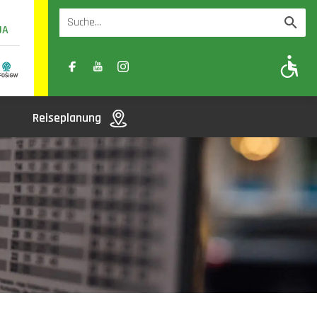
UA
A
A-
A+
Reiseplanung