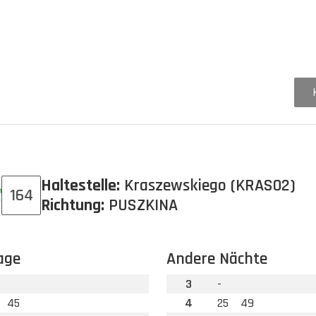
Haltestelle:
Kraszewskiego (KRAS02)
164
Richtung:
PUSZKINA
age
Andere Nächte
3
-
45
4
25
49