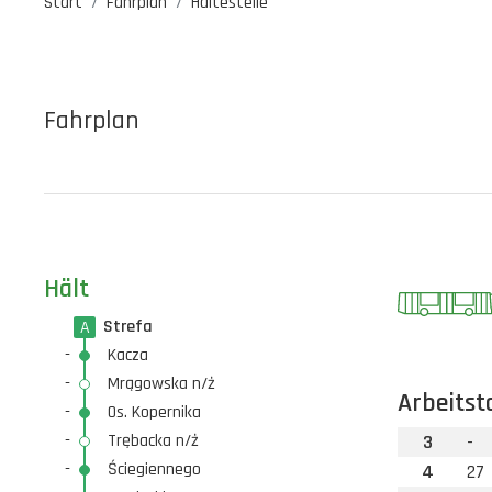
Start
Fahrplan
Haltestelle
Fahrplan
Hält
Strefa
A
-
Kacza
-
Mrągowska n/ż
Arbeitst
-
Os. Kopernika
-
Trębacka n/ż
3
-
-
Ściegiennego
4
27