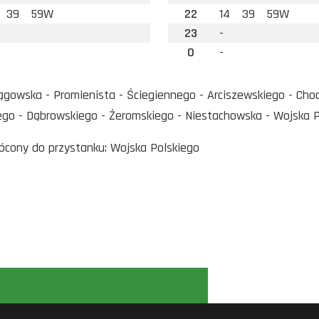
39
59W
22
14
39
59W
23
-
0
-
gowska - Promienista - Ściegiennego - Arciszewskiego - Choci
go - Dąbrowskiego - Żeromskiego - Niestachowska - Wojska Po
rócony do przystanku: Wojska Polskiego