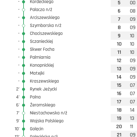
-
Kordeckiego
5
00
-
Palacza n/ż
6
08
-
Arciszewskiego
7
09
-
Szymborska n/ż
8
09
-
Chociszewskiego
9
10
-
Sczanieckiej
10
10
-
Skwer Focha
11
10
-
Palmiarnia
12
09
-
Konopnickiej
13
09
-
Matejki
14
09
-
Kraszewskiego
15
07
2'
Rynek Jeżycki
16
07
4'
Polna
17
07
6'
Żeromskiego
18
14
7'
Niestachowska n/ż
19
13
9'
Wojska Polskiego
20
11
10'
Golęcin
21
09
12'
Golęcińska n/ż