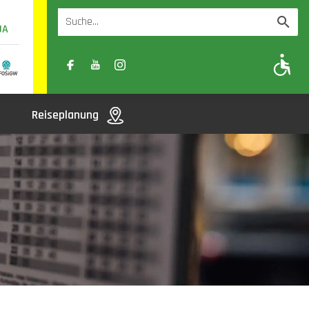
UA
A
A-
A+
Reiseplanung