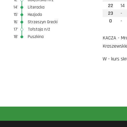
22
14
14'
Literacka
23
-
15'
Hezjoda
0
-
16'
Strzeszyn Grecki
17'
Tołstoja n/ż
18'
Puszkina
KACZA - Mrą
Kraszewskie
W - kurs sk