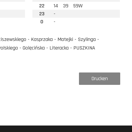
22
14
39
59W
23
-
0
-
szewskiego - Kasprzaka - Matejki - Szylinga -
lskiego - Golęcińska - Literacka - PUSZKINA
Drucken