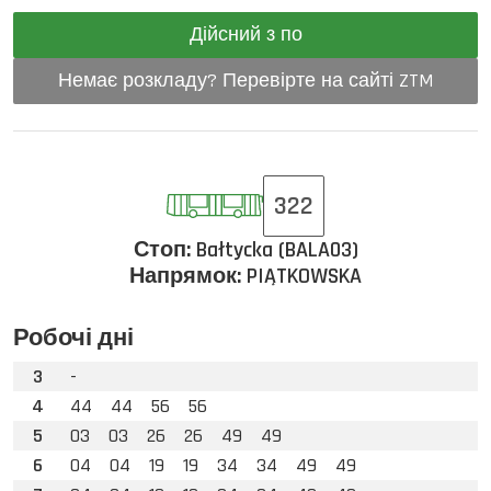
Дійсний з по
Немає розкладу? Перевірте на сайті ZTM
322
Стоп:
Bałtycka (BALA03)
Напрямок:
PIĄTKOWSKA
Робочі дні
3
-
4
44
44
56
56
5
03
03
26
26
49
49
6
04
04
19
19
34
34
49
49