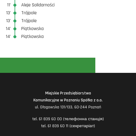
11'
Aleje Solidarności
13'
Trójpole
13'
Trójpole
14'
Piątkowska
14'
Piątkowska
Miejskie Przedsiębiorstwo
Komunikacyjne w Poznaniu Spółka z o.o.
ul. Głogowska 131/133, 60-244 Poznań
tel. 61 839 60 00 (телефонна станція)
tel. 61 839 60 11 (секретаріат)