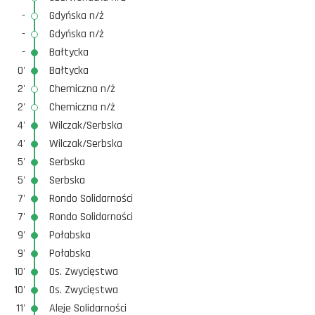
-
Gdyńska n/ż
-
Gdyńska n/ż
-
Bałtycka
0'
Bałtycka
2'
Chemiczna n/ż
2'
Chemiczna n/ż
4'
Wilczak/Serbska
4'
Wilczak/Serbska
5'
Serbska
5'
Serbska
7'
Rondo Solidarności
7'
Rondo Solidarności
9'
Połabska
9'
Połabska
10'
Os. Zwycięstwa
10'
Os. Zwycięstwa
11'
Aleje Solidarności