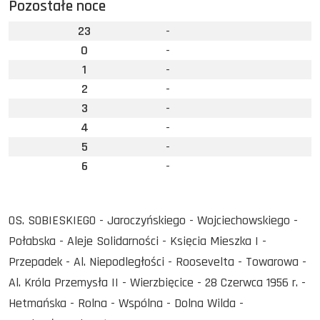
Pozostałe noce
23
-
0
-
1
-
2
-
3
-
4
-
5
-
6
-
OS. SOBIESKIEGO - Jaroczyńskiego - Wojciechowskiego -
Połabska - Aleje Solidarności - Księcia Mieszka I -
Przepadek - Al. Niepodległości - Roosevelta - Towarowa -
Al. Króla Przemysła II - Wierzbięcice - 28 Czerwca 1956 r. -
Hetmańska - Rolna - Wspólna - Dolna Wilda -