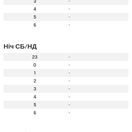
3
-
4
-
5
-
6
-
Ніч СБ/НД
23
-
0
-
1
-
2
-
3
-
4
-
5
-
6
-