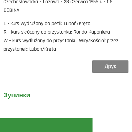
Czechosłowacka - Łozowa - 28 Czerwca 1956 r. - OS.
DĘBINA
L - kurs wydłużony do pętli: Luboń/Kręta
R - kurs skrócony do przystanku: Rondo Kaponiera
W - kurs wydłużony do przystanku: Wiry/Kościół przez
przystanek: Luboń/Kręta
Друк
Зупинки