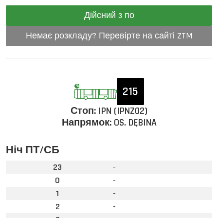
Дійсний з по
Немає розкладу? Перевірте на сайті ZTM
215
Стоп:
IPN (IPNZ02)
Напрямок:
OS. DĘBINA
Ніч ПТ/СБ
23
-
0
-
1
-
2
-