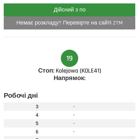
Дійсний з по
Немає розкладу? Перевірте на сайті ZTM
19
Стоп:
Kolejowa (KOLE41)
Напрямок:
Робочі дні
3
-
4
-
5
-
6
-