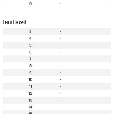
0
-
Інші ночі
3
-
4
-
5
-
6
-
7
-
8
-
9
-
10
-
11
-
12
-
13
-
14
-
15
-