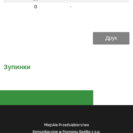
0
-
Друк
Зупинки
Miejskie Przedsiębiorstwo
Komunikacyjne w Poznaniu Spółka z o.o.