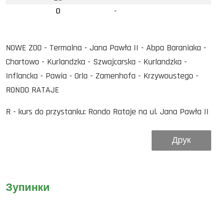
0
-
NOWE ZOO - Termalna - Jana Pawła II - Abpa Baraniaka -
Chartowo - Kurlandzka - Szwajcarska - Kurlandzka -
Inflancka - Pawia - Orla - Zamenhofa - Krzywoustego -
RONDO RATAJE
R - kurs do przystanku: Rondo Rataje na ul. Jana Pawła II
Друк
Зупинки