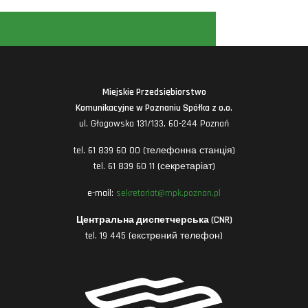
Miejskie Przedsiębiorstwo
Komunikacyjne w Poznaniu Spółka z o.o.
ul. Głogowska 131/133, 60-244 Poznań
tel. 61 839 60 00 (телефонна станція)
tel. 61 839 60 11 (секретаріат)
e-mail:
sekretariat@mpk.poznan.pl
Центральна диспетчерська (CNR)
tel. 19 445 (екстрений телефон)