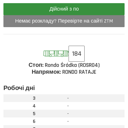
Дійсний з по
Немає розкладу? Перевірте на сайті ZTM
184
Стоп:
Rondo Śródka (ROSR04)
Напрямок:
RONDO RATAJE
Робочі дні
3
-
4
-
5
-
6
-