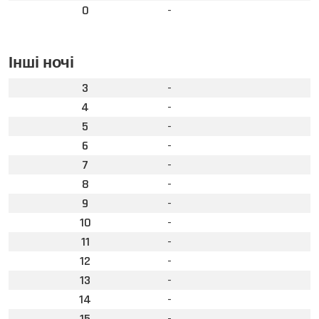
0
-
Інші ночі
3
-
4
-
5
-
6
-
7
-
8
-
9
-
10
-
11
-
12
-
13
-
14
-
15
-