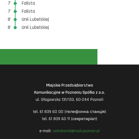
7'
Falista
7'
Falista
8'
Unii Lubelskiej
8'
Unii Lubelskiej
Miejskie Przedsiębiorstwo
Komunikacyjne w Poznaniu Spółka z o.o.
ul. Głogowska 131/133, 60-244 Poznań
tel. 61 839 60 00 (телефонна станція)
tel. 61 839 60 11 (секретаріат)
e-mail:
sekretariat@mpk.poznan.pl