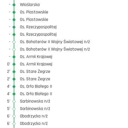
-
Wioślarska
-
Os. Piastowskie
-
Os. Piastowskie
-
Os. Rzeczypospolitej
-
Os. Rzeczypospolitej
-
Os. Bohaterów II Wojny Światowej n/ż
-
Os. Bohaterów II Wojny Światowej n/ż
-
Os. Armii Krajowej
0'
Os. Armii Krajowej
2'
Os. Stare Żegrze
2'
Os. Stare Żegrze
4'
Os. Orła Białego II
4'
Os. Orła Białego II
5'
Sarbinowska n/ż
5'
Sarbinowska n/ż
6'
Obodrzycka n/ż
6'
Obodrzycka n/ż