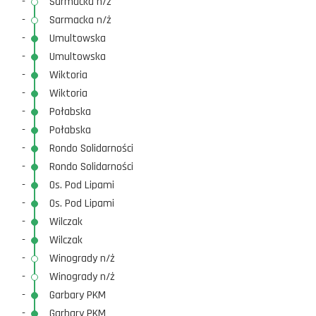
-
Sarmacka n/ż
-
Sarmacka n/ż
-
Umultowska
-
Umultowska
-
Wiktoria
-
Wiktoria
-
Połabska
-
Połabska
-
Rondo Solidarności
-
Rondo Solidarności
-
Os. Pod Lipami
-
Os. Pod Lipami
-
Wilczak
-
Wilczak
-
Winogrady n/ż
-
Winogrady n/ż
-
Garbary PKM
-
Garbary PKM