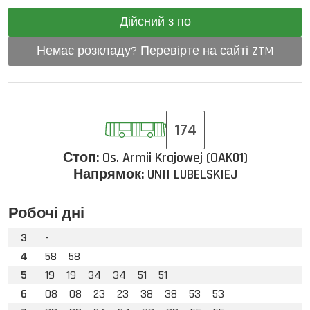
Дійсний з по
Немає розкладу? Перевірте на сайті ZTM
174
Стоп:
Os. Armii Krajowej (OAK01)
Напрямок:
UNII LUBELSKIEJ
Робочі дні
3
-
4
58
58
5
19
19
34
34
51
51
6
08
08
23
23
38
38
53
53