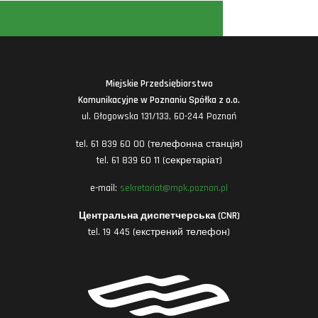
Miejskie Przedsiębiorstwo
Komunikacyjne w Poznaniu Spółka z o.o.
ul. Głogowska 131/133, 60-244 Poznań
tel. 61 839 60 00 (телефонна станція)
tel. 61 839 60 11 (секретаріат)
e-mail:
sekretariat@mpk.poznan.pl
Центральна диспетчерська (CNR)
tel. 19 445 (екстрений телефон)