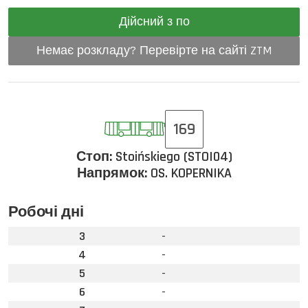
Дійсний з по
Немає розкладу? Перевірте на сайті ZTM
169
Стоп:
Stoińskiego (STOI04)
Напрямок:
OS. KOPERNIKA
Робочі дні
3
-
4
-
5
-
6
-