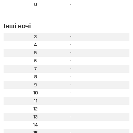
0
-
Інші ночі
3
-
4
-
5
-
6
-
7
-
8
-
9
-
10
-
11
-
12
-
13
-
14
-
15
-