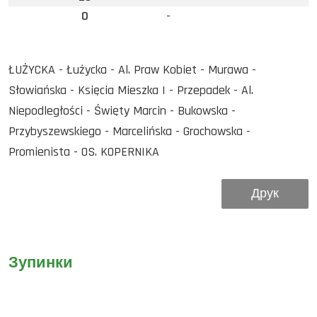
0
-
ŁUŻYCKA - Łużycka - Al. Praw Kobiet - Murawa -
Słowiańska - Księcia Mieszka I - Przepadek - Al.
Niepodległości - Święty Marcin - Bukowska -
Przybyszewskiego - Marcelińska - Grochowska -
Promienista - OS. KOPERNIKA
Друк
Зупинки