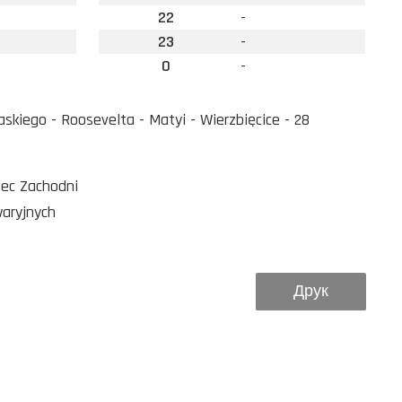
22
-
23
-
0
-
skiego - Roosevelta - Matyi - Wierzbięcice - 28
zec Zachodni
waryjnych
Друк