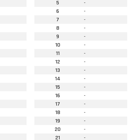
5
-
6
-
7
-
8
-
9
-
10
-
11
-
12
-
13
-
14
-
15
-
16
-
17
-
18
-
19
-
20
-
21
-