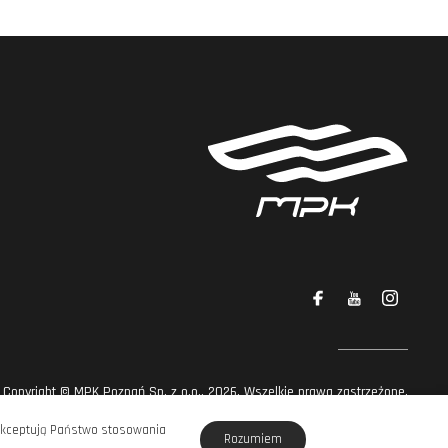
Copyright © MPK Poznań Sp. z o.o., 2026. Wszelkie prawa zastrzeżone.
projekt strony
POZitive.pl
e akceptują Państwo stosowania
Rozumiem