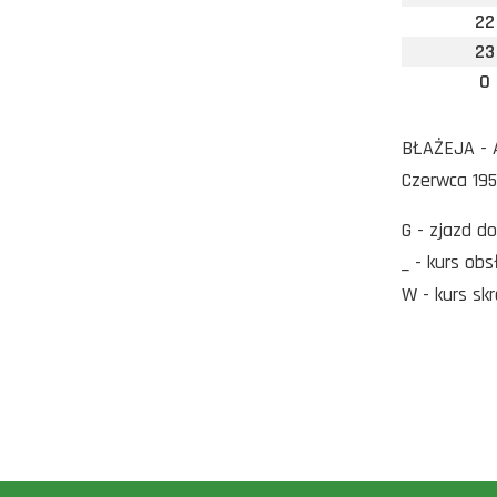
22
23
0
BŁAŻEJA - A
Czerwca 195
G - zjazd d
_ - kurs ob
W - kurs sk