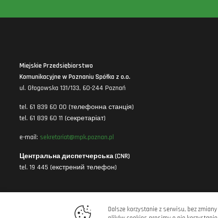
Miejskie Przedsiębiorstwo
Komunikacyjne w Poznaniu Spółka z o.o.
ul. Głogowska 131/133, 60-244 Poznań
tel. 61 839 60 00 (телефонна станція)
tel. 61 839 60 11 (секретаріат)
e-mail:
sekretariat@mpk.poznan.pl
Центральна диспетчерська (CNR)
tel. 19 445 (екстрений телефон)
Dalsze korzystanie z serwisu, bez zmiany