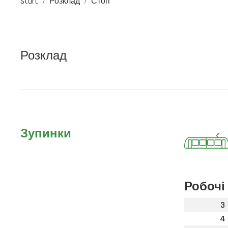
Start
Розклад
Стоп
Розклад
Зупинки
Робочі
3
4