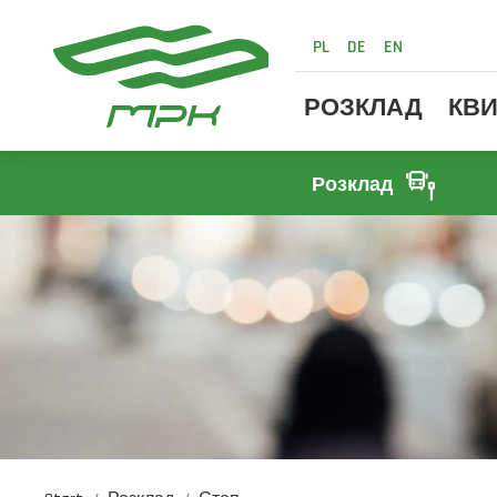
PL
DE
EN
РОЗКЛАД
КВИ
Розклад