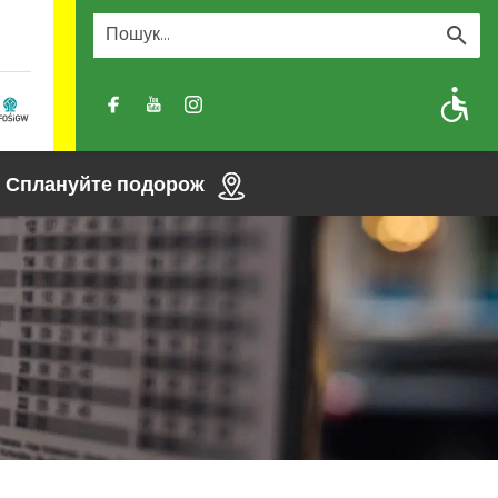
A
A-
A+
Сплануйте подорож