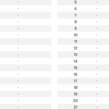
-
5
-
-
6
-
-
7
-
-
8
-
-
9
-
-
10
-
-
11
-
-
12
-
-
13
-
-
14
-
-
15
-
-
16
-
-
17
-
-
18
-
-
19
-
-
20
-
-
21
-