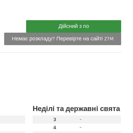
Дійсний з по
Немає розкладу? Перевірте на сайті ZTM
Неділі та державні свята
3
-
4
-