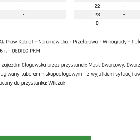
-
22
-
-
23
-
-
0
-
l. Praw Kobiet - Naramowicka - Przełajowa - Winogrady - Puła
6 r. - DĘBIEC PKM
o zajezdni Głogowska przez przystanek: Most Dworcowy, Dwor
sługiwany taborem niskopodłogowym - z wyjątkiem sytuacji a
rócony do przystanku: Wilczak