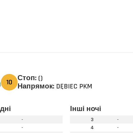
Стоп:
()
10
Напрямок:
DĘBIEC PKM
 дні
Інші ночі
-
3
-
-
4
-