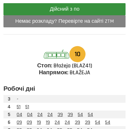
Дійсний з по
Немає розкладу? Перевірте на сайті ZTM
10
Стоп:
Błażeja (BLAZ41)
Напрямок:
BŁAŻEJA
Робочі дні
3
-
4
51
51
5
04
04
24
24
39
39
54
54
6
09
09
19
19
24
24
39
39
54
54