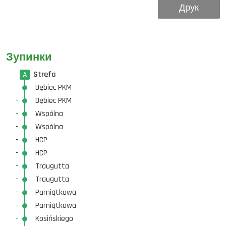
Друк
Зупинки
Strefa
A
-
Dębiec PKM
-
Dębiec PKM
-
Wspólna
-
Wspólna
-
HCP
-
HCP
-
Traugutta
-
Traugutta
-
Pamiątkowa
-
Pamiątkowa
-
Kosińskiego