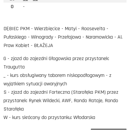
0
-
DĘBIEC PKM - Wierzbięcice - Matyi - Roosevelta -
Pułaskiego - Winogrady - Przełajowa - Naramowicka - Al.
Praw Kobiet - BŁAŻEJA
G - zjazd do zajezdni Głogowska przez przystanek:
Traugutta
_ - kurs obsługiwany taborem niskopodłogowym - z
wyjątkiem sytuacji awaryjnych
S - zjazd do zajezdni Forteczna (Starołęka PKM) przez
przystanek: Rynek Wildecki, AWF, Rondo Rataje, Rondo
Starołęka
W - kurs skrócony do przystanku: Włodarska