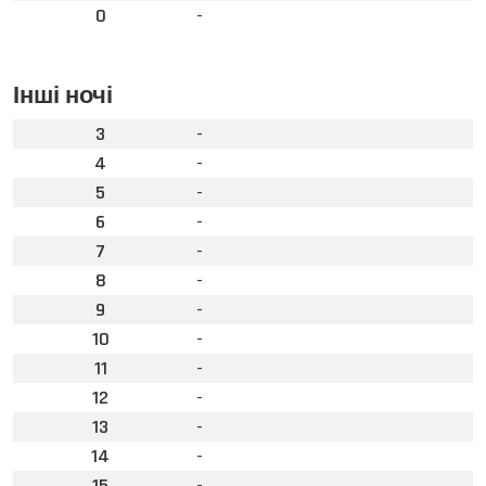
0
-
Інші ночі
3
-
4
-
5
-
6
-
7
-
8
-
9
-
10
-
11
-
12
-
13
-
14
-
15
-