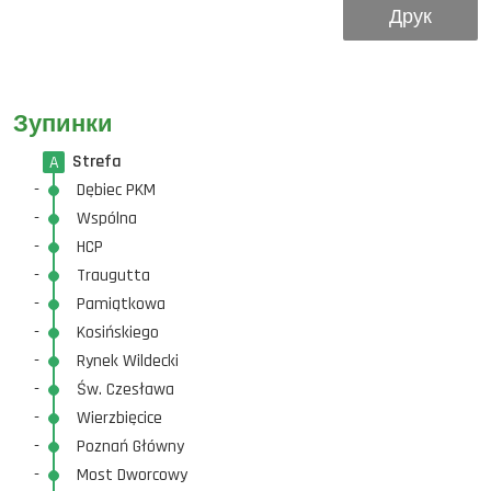
Друк
Зупинки
Strefa
A
-
Dębiec PKM
-
Wspólna
-
HCP
-
Traugutta
-
Pamiątkowa
-
Kosińskiego
-
Rynek Wildecki
-
Św. Czesława
-
Wierzbięcice
-
Poznań Główny
-
Most Dworcowy