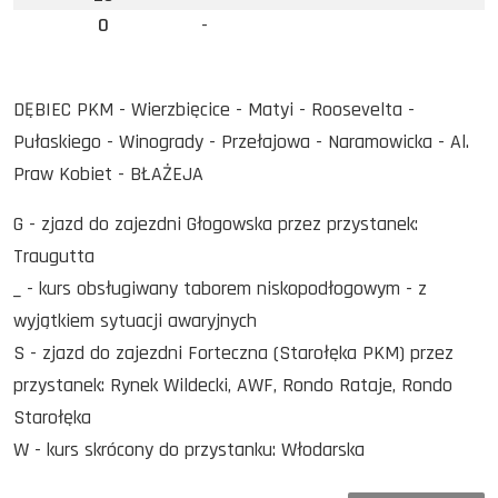
0
-
DĘBIEC PKM - Wierzbięcice - Matyi - Roosevelta -
Pułaskiego - Winogrady - Przełajowa - Naramowicka - Al.
Praw Kobiet - BŁAŻEJA
G - zjazd do zajezdni Głogowska przez przystanek:
Traugutta
_ - kurs obsługiwany taborem niskopodłogowym - z
wyjątkiem sytuacji awaryjnych
S - zjazd do zajezdni Forteczna (Starołęka PKM) przez
przystanek: Rynek Wildecki, AWF, Rondo Rataje, Rondo
Starołęka
W - kurs skrócony do przystanku: Włodarska