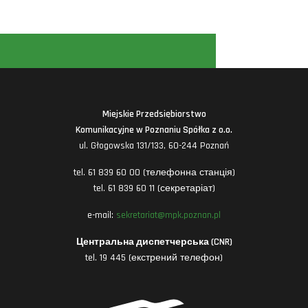
Miejskie Przedsiębiorstwo
Komunikacyjne w Poznaniu Spółka z o.o.
ul. Głogowska 131/133, 60-244 Poznań
tel. 61 839 60 00 (телефонна станція)
tel. 61 839 60 11 (секретаріат)
e-mail:
sekretariat@mpk.poznan.pl
Центральна диспетчерська (CNR)
tel. 19 445 (екстрений телефон)