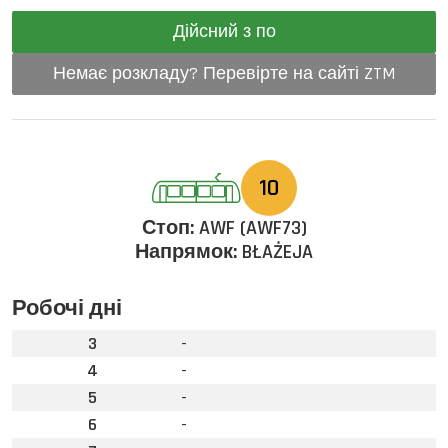
Дійсний з по
Немає розкладу? Перевірте на сайті ZTM
10
Стоп:
AWF (AWF73)
Напрямок:
BŁAŻEJA
Робочі дні
3
-
4
-
5
-
6
-