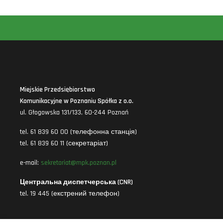
Miejskie Przedsiębiorstwo
Komunikacyjne w Poznaniu Spółka z o.o.
ul. Głogowska 131/133, 60-244 Poznań
tel. 61 839 60 00 (телефонна станція)
tel. 61 839 60 11 (секретаріат)
e-mail:
sekretariat@mpk.poznan.pl
Центральна диспетчерська (CNR)
tel. 19 445 (екстрений телефон)