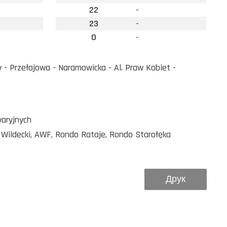
22
-
23
-
0
-
 - Przełajowa - Naramowicka - Al. Praw Kobiet -
waryjnych
 Wildecki, AWF, Rondo Rataje, Rondo Starołęka
Друк