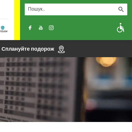
A
A-
A+
Сплануйте подорож