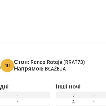
Стоп:
Rondo Rataje (RRAT73)
10
Напрямок:
BŁAŻEJA
 дні
Інші ночі
-
3
-
-
4
-