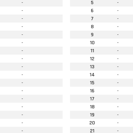
-
5
-
-
6
-
-
7
-
-
8
-
-
9
-
-
10
-
-
11
-
-
12
-
-
13
-
-
14
-
-
15
-
-
16
-
-
17
-
-
18
-
-
19
-
-
20
-
-
21
-