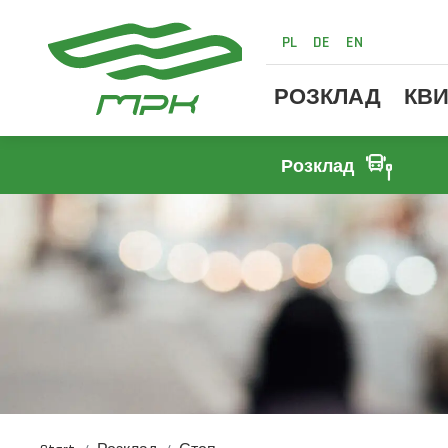
PL
DE
EN
РОЗКЛАД
КВИ
Розклад