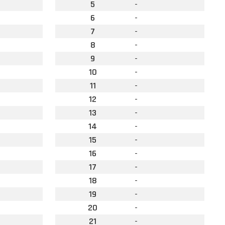
5
-
6
-
7
-
8
-
9
-
10
-
11
-
12
-
13
-
14
-
15
-
16
-
17
-
18
-
19
-
20
-
21
-