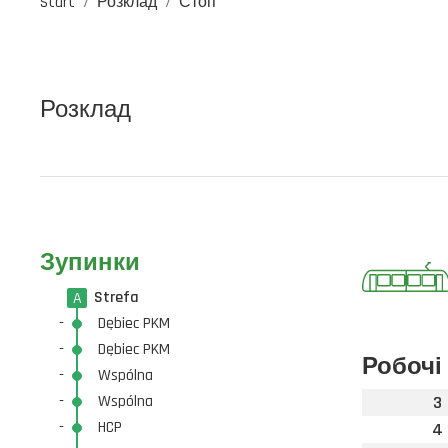
Start
Розклад
Стоп
Розклад
Зупинки
Strefa
A
-
Dębiec PKM
-
Dębiec PKM
Робочі
-
Wspólna
-
Wspólna
3
-
HCP
4