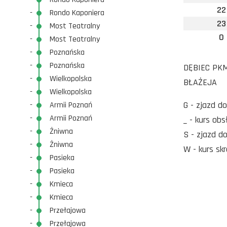
22
-
Rondo Kaponiera
23
-
Most Teatralny
0
-
Most Teatralny
-
Poznańska
-
Poznańska
DĘBIEC PKM 
-
Wielkopolska
BŁAŻEJA
-
Wielkopolska
G - zjazd d
-
Armii Poznań
-
Armii Poznań
_ - kurs ob
-
Żniwna
S - zjazd d
-
Żniwna
W - kurs sk
-
Pasieka
-
Pasieka
-
Kmieca
-
Kmieca
-
Przełajowa
-
Przełajowa