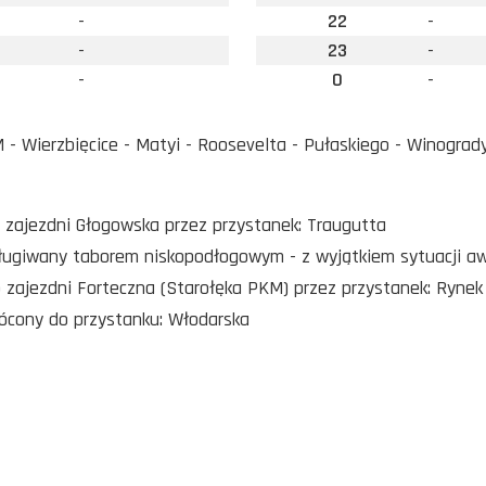
-
22
-
-
23
-
-
0
-
- Wierzbięcice - Matyi - Roosevelta - Pułaskiego - Winogrady
o zajezdni Głogowska przez przystanek: Traugutta
sługiwany taborem niskopodłogowym - z wyjątkiem sytuacji a
o zajezdni Forteczna (Starołęka PKM) przez przystanek: Rynek
rócony do przystanku: Włodarska