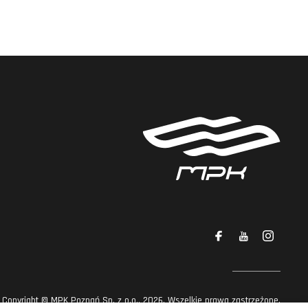
Copyright © MPK Poznań Sp. z o.o., 2026. Wszelkie prawa zastrzeżone.