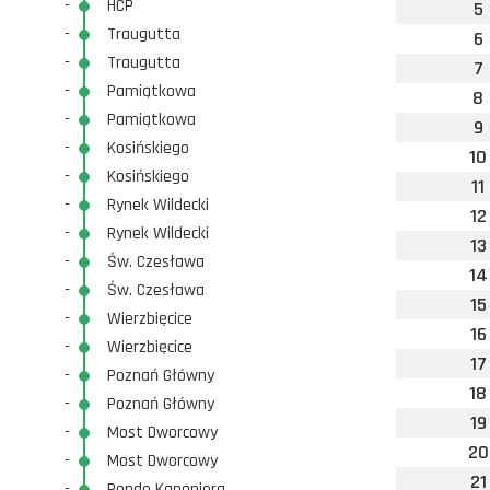
-
HCP
5
-
Traugutta
6
-
Traugutta
7
-
Pamiątkowa
8
-
Pamiątkowa
9
-
Kosińskiego
10
-
Kosińskiego
11
-
Rynek Wildecki
12
-
Rynek Wildecki
13
-
Św. Czesława
14
-
Św. Czesława
15
-
Wierzbięcice
16
-
Wierzbięcice
17
-
Poznań Główny
18
-
Poznań Główny
19
-
Most Dworcowy
20
-
Most Dworcowy
21
-
Rondo Kaponiera