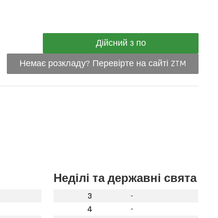
Дійсний з по
Немає розкладу? Перевірте на сайті ZTM
Неділі та державні свята
3
-
4
-