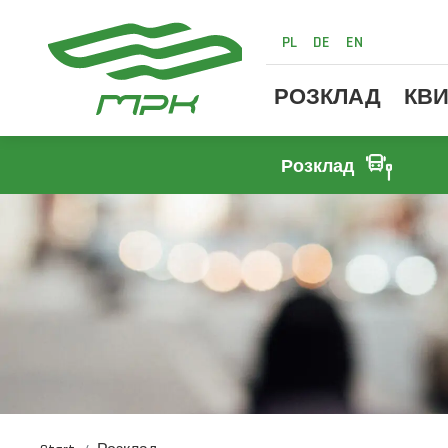
PL
DE
EN
РОЗКЛАД
КВИ
Розклад