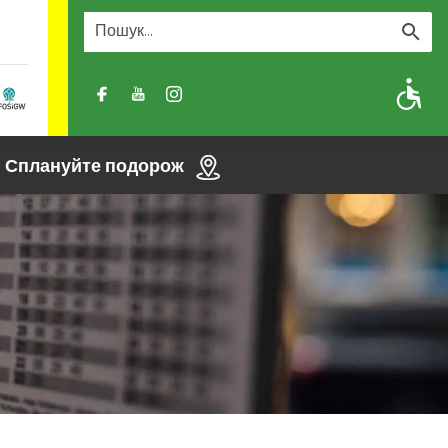
A
A-
A+
Сплануйте подорож