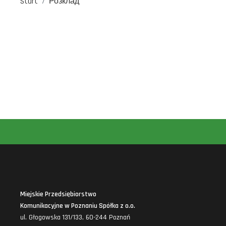
Start
Розклад
Miejskie Przedsiębiorstwo
Komunikacyjne w Poznaniu Spółka z o.o.
ul. Głogowska 131/133, 60-244 Poznań