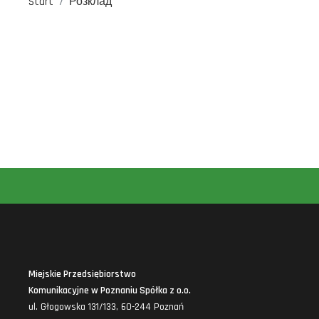
Start
Розклад
Miejskie Przedsiębiorstwo
Komunikacyjne w Poznaniu Spółka z o.o.
ul. Głogowska 131/133, 60-244 Poznań