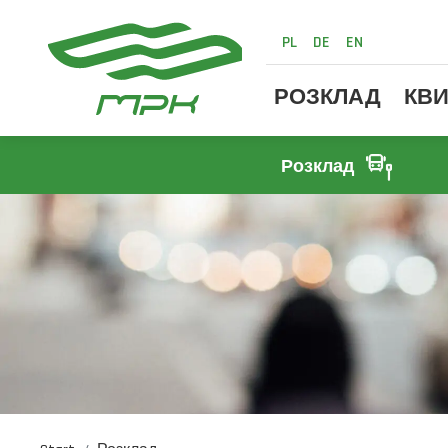
PL
DE
EN
РОЗКЛАД
КВИ
Розклад