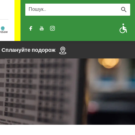
A
A-
A+
Сплануйте подорож