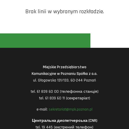
Brak linii w wybranym rozkładzie.
Miejskie Przedsiębiorstwo
Komunikacyjne w Poznaniu Spółka z o.o.
ul. Głogowska 131/133, 60-244 Poznań
tel. 61 839 60 00 (телефонна станція)
tel. 61 839 60 11 (секретаріат)
e-mail:
sekretariat@mpk.poznan.pl
Центральна диспетчерська (CNR)
tel. 19 445 (екстрений телефон)