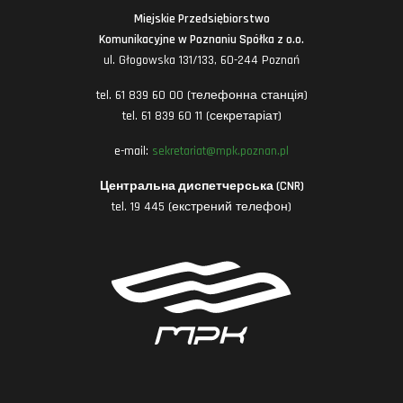
Miejskie Przedsiębiorstwo
Komunikacyjne w Poznaniu Spółka z o.o.
ul. Głogowska 131/133, 60-244 Poznań
tel. 61 839 60 00 (телефонна станція)
tel. 61 839 60 11 (секретаріат)
e-mail:
sekretariat@mpk.poznan.pl
Центральна диспетчерська (CNR)
tel. 19 445 (екстрений телефон)