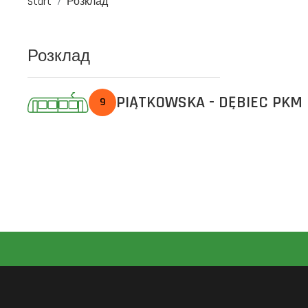
Start
Розклад
Розклад
PIĄTKOWSKA - DĘBIEC PKM
9