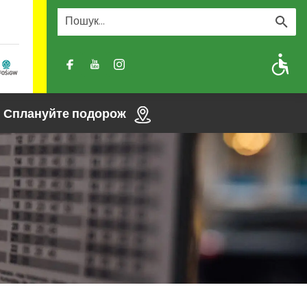
A
A-
A+
Сплануйте подорож