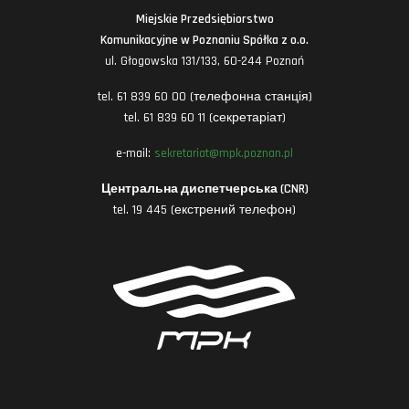
Miejskie Przedsiębiorstwo
Komunikacyjne w Poznaniu Spółka z o.o.
ul. Głogowska 131/133, 60-244 Poznań
tel. 61 839 60 00 (телефонна станція)
tel. 61 839 60 11 (секретаріат)
e-mail:
sekretariat@mpk.poznan.pl
Центральна диспетчерська (CNR)
tel. 19 445 (екстрений телефон)