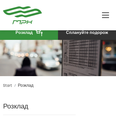
РОЗКЛАД
A
A-
A+
КВИТКИ
ПРО КОМПАНІЮ
Розклад
Сплануйте подорож
КОНТАКТИ
Start
Розклад
PL
DE
EN
Розклад