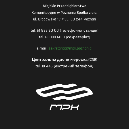
Miejskie Przedsiębiorstwo
Komunikacyjne w Poznaniu Spółka z o.o.
ul. Głogowska 131/133, 60-244 Poznań
tel. 61 839 60 00 (телефонна станція)
tel. 61 839 60 11 (секретаріат)
e-mail:
sekretariat@mpk.poznan.pl
Центральна диспетчерська (CNR)
tel. 19 445 (екстрений телефон)