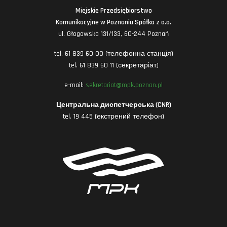
Miejskie Przedsiębiorstwo
Komunikacyjne w Poznaniu Spółka z o.o.
ul. Głogowska 131/133, 60-244 Poznań
tel. 61 839 60 00 (телефонна станція)
tel. 61 839 60 11 (секретаріат)
e-mail:
sekretariat@mpk.poznan.pl
Центральна диспетчерська (CNR)
tel. 19 445 (екстрений телефон)