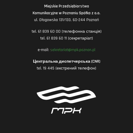
Miejskie Przedsiębiorstwo
Komunikacyjne w Poznaniu Spółka z o.o.
ul. Głogowska 131/133, 60-244 Poznań
tel. 61 839 60 00 (телефонна станція)
tel. 61 839 60 11 (секретаріат)
e-mail:
sekretariat@mpk.poznan.pl
Центральна диспетчерська (CNR)
tel. 19 445 (екстрений телефон)