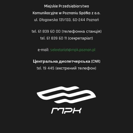
Miejskie Przedsiębiorstwo
Komunikacyjne w Poznaniu Spółka z o.o.
ul. Głogowska 131/133, 60-244 Poznań
tel. 61 839 60 00 (телефонна станція)
tel. 61 839 60 11 (секретаріат)
e-mail:
sekretariat@mpk.poznan.pl
Центральна диспетчерська (CNR)
tel. 19 445 (екстрений телефон)