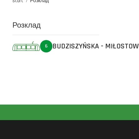
Start
Розклад
Розклад
BUDZISZYŃSKA - MIŁOSTO
6