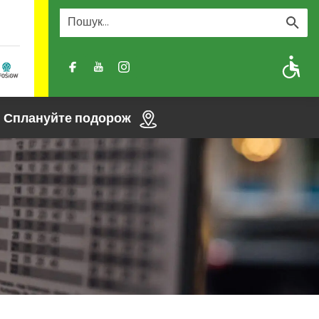
A
A-
A+
Сплануйте подорож