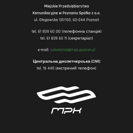
Miejskie Przedsiębiorstwo
Komunikacyjne w Poznaniu Spółka z o.o.
ul. Głogowska 131/133, 60-244 Poznań
tel. 61 839 60 00 (телефонна станція)
tel. 61 839 60 11 (секретаріат)
e-mail:
sekretariat@mpk.poznan.pl
Центральна диспетчерська (CNR)
tel. 19 445 (екстрений телефон)