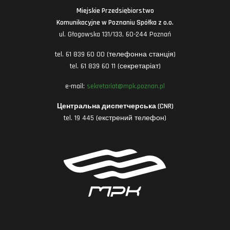
Miejskie Przedsiębiorstwo
Komunikacyjne w Poznaniu Spółka z o.o.
ul. Głogowska 131/133, 60-244 Poznań
tel. 61 839 60 00 (телефонна станція)
tel. 61 839 60 11 (секретаріат)
e-mail:
sekretariat@mpk.poznan.pl
Центральна диспетчерська (CNR)
tel. 19 445 (екстрений телефон)