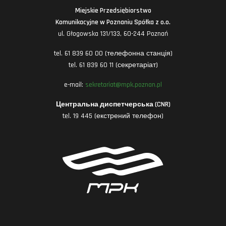
Miejskie Przedsiębiorstwo
Komunikacyjne w Poznaniu Spółka z o.o.
ul. Głogowska 131/133, 60-244 Poznań
tel. 61 839 60 00 (телефонна станція)
tel. 61 839 60 11 (секретаріат)
e-mail:
sekretariat@mpk.poznan.pl
Центральна диспетчерська (CNR)
tel. 19 445 (екстрений телефон)