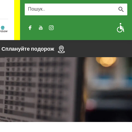
A
A-
A+
Сплануйте подорож