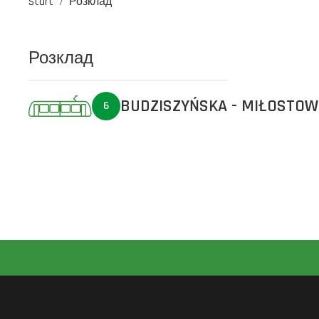
Start
Розклад
Розклад
BUDZISZYŃSKA - MIŁOSTO
6