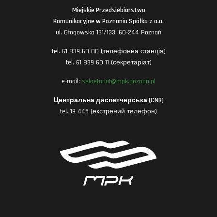
Miejskie Przedsiębiorstwo
Komunikacyjne w Poznaniu Spółka z o.o.
ul. Głogowska 131/133, 60-244 Poznań
tel. 61 839 60 00 (телефонна станція)
tel. 61 839 60 11 (секретаріат)
e-mail:
sekretariat@mpk.poznan.pl
Центральна диспетчерська (CNR)
tel. 19 445 (екстрений телефон)