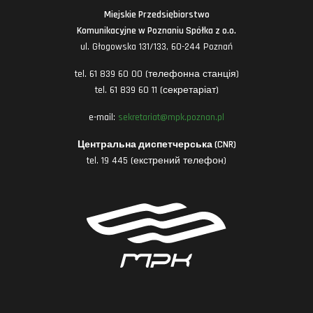
Miejskie Przedsiębiorstwo
Komunikacyjne w Poznaniu Spółka z o.o.
ul. Głogowska 131/133, 60-244 Poznań
tel. 61 839 60 00 (телефонна станція)
tel. 61 839 60 11 (секретаріат)
e-mail:
sekretariat@mpk.poznan.pl
Центральна диспетчерська (CNR)
tel. 19 445 (екстрений телефон)