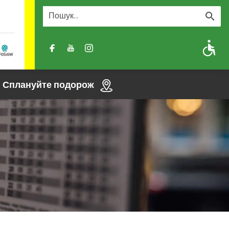
A
A-
A+
Сплануйте подорож