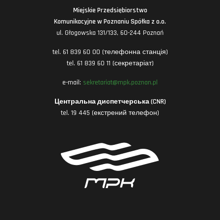
Miejskie Przedsiębiorstwo
Komunikacyjne w Poznaniu Spółka z o.o.
ul. Głogowska 131/133, 60-244 Poznań
tel. 61 839 60 00 (телефонна станція)
tel. 61 839 60 11 (секретаріат)
e-mail:
sekretariat@mpk.poznan.pl
Центральна диспетчерська (CNR)
tel. 19 445 (екстрений телефон)