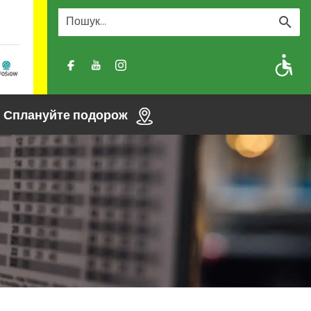
A
A-
A+
Сплануйте подорож