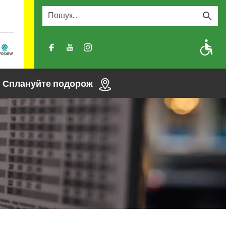
A
A-
A+
Сплануйте подорож