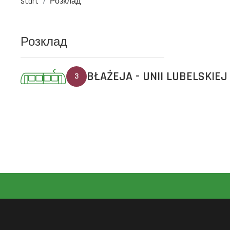
Start
Розклад
Розклад
BŁAŻEJA - UNII LUBELSKIEJ
3