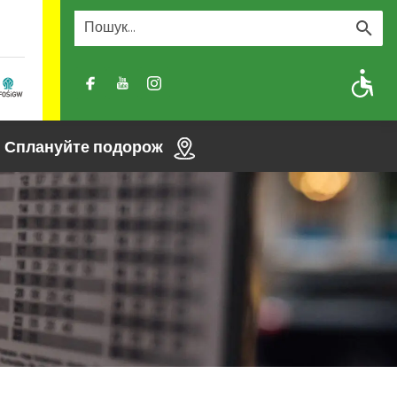
A
A-
A+
Сплануйте подорож