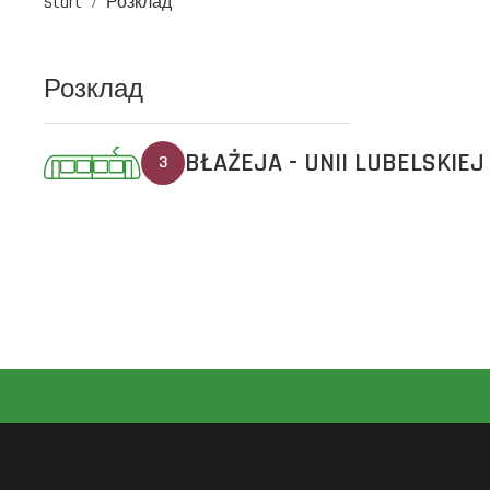
Start
Розклад
Розклад
BŁAŻEJA - UNII LUBELSKIEJ
3