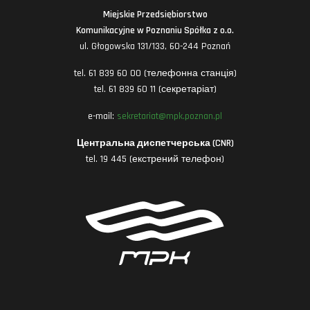
Miejskie Przedsiębiorstwo
Komunikacyjne w Poznaniu Spółka z o.o.
ul. Głogowska 131/133, 60-244 Poznań
tel. 61 839 60 00 (телефонна станція)
tel. 61 839 60 11 (секретаріат)
e-mail:
sekretariat@mpk.poznan.pl
Центральна диспетчерська (CNR)
tel. 19 445 (екстрений телефон)