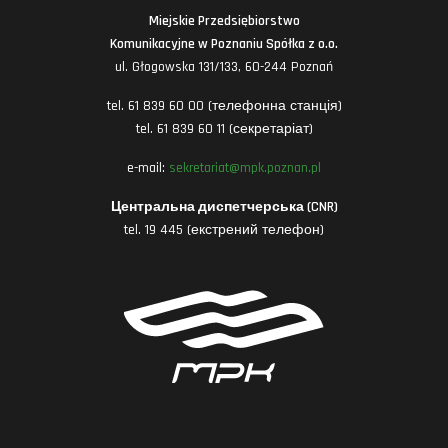
Miejskie Przedsiębiorstwo
Komunikacyjne w Poznaniu Spółka z o.o.
ul. Głogowska 131/133, 60-244 Poznań
tel. 61 839 60 00 (телефонна станція)
tel. 61 839 60 11 (секретаріат)
e-mail:
sekretariat@mpk.poznan.pl
Центральна диспетчерська (CNR)
tel. 19 445 (екстрений телефон)