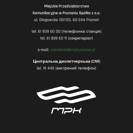
Miejskie Przedsiębiorstwo
Komunikacyjne w Poznaniu Spółka z o.o.
ul. Głogowska 131/133, 60-244 Poznań
tel. 61 839 60 00 (телефонна станція)
tel. 61 839 60 11 (секретаріат)
e-mail:
sekretariat@mpk.poznan.pl
Центральна диспетчерська (CNR)
tel. 19 445 (екстрений телефон)