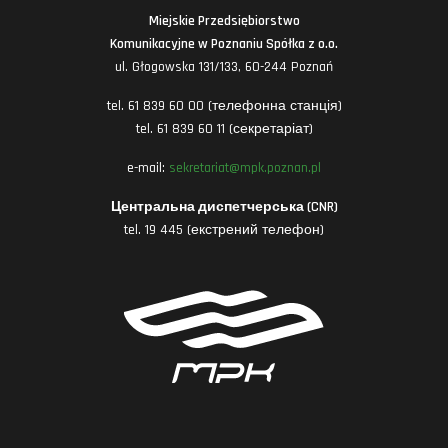
Miejskie Przedsiębiorstwo
Komunikacyjne w Poznaniu Spółka z o.o.
ul. Głogowska 131/133, 60-244 Poznań
tel. 61 839 60 00 (телефонна станція)
tel. 61 839 60 11 (секретаріат)
e-mail:
sekretariat@mpk.poznan.pl
Центральна диспетчерська (CNR)
tel. 19 445 (екстрений телефон)