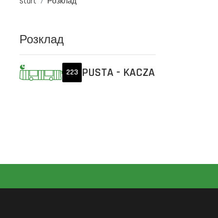
Start
Розклад
Розклад
PUSTA - KACZA
223