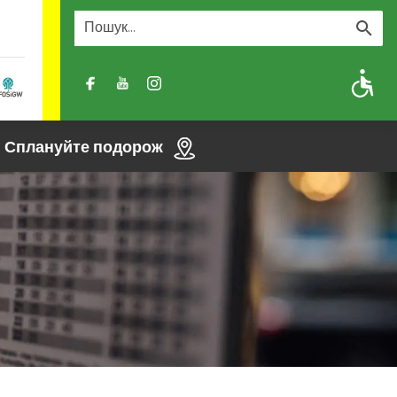
A
A-
A+
Сплануйте подорож