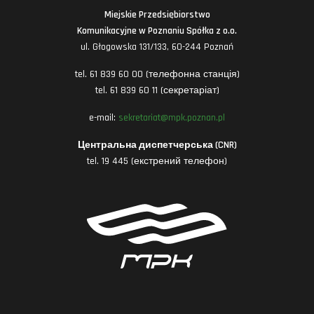
Miejskie Przedsiębiorstwo
Komunikacyjne w Poznaniu Spółka z o.o.
ul. Głogowska 131/133, 60-244 Poznań
tel. 61 839 60 00 (телефонна станція)
tel. 61 839 60 11 (секретаріат)
e-mail:
sekretariat@mpk.poznan.pl
Центральна диспетчерська (CNR)
tel. 19 445 (екстрений телефон)