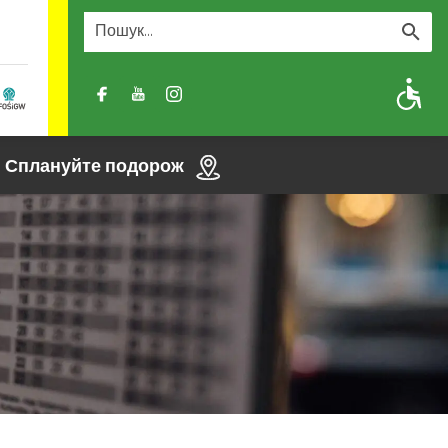
A
A-
A+
Сплануйте подорож