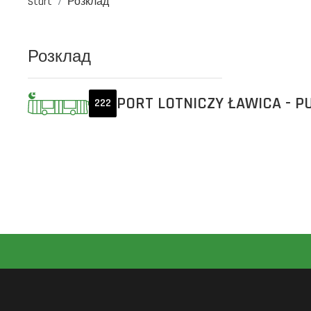
Start
Розклад
Розклад
PORT LOTNICZY ŁAWICA - P
222