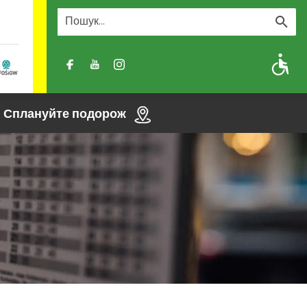
A
A-
A+
Сплануйте подорож