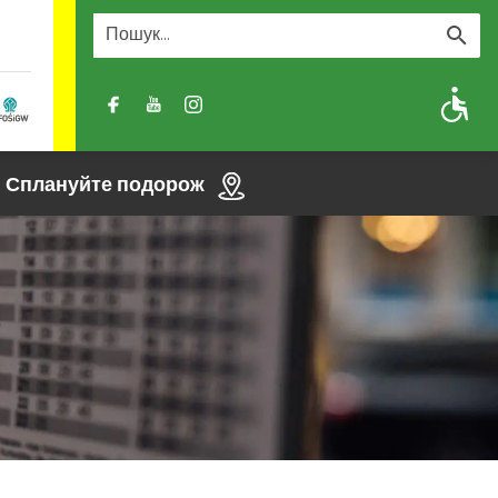
A
A-
A+
Сплануйте подорож