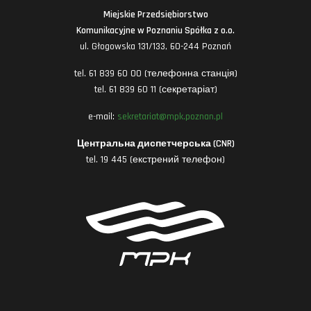
Miejskie Przedsiębiorstwo
Komunikacyjne w Poznaniu Spółka z o.o.
ul. Głogowska 131/133, 60-244 Poznań
tel. 61 839 60 00 (телефонна станція)
tel. 61 839 60 11 (секретаріат)
e-mail:
sekretariat@mpk.poznan.pl
Центральна диспетчерська (CNR)
tel. 19 445 (екстрений телефон)