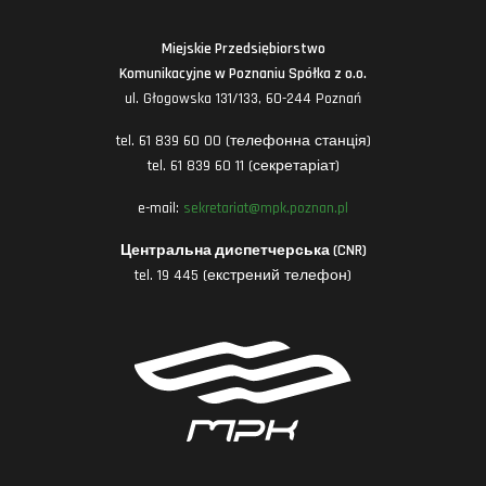
Miejskie Przedsiębiorstwo
Komunikacyjne w Poznaniu Spółka z o.o.
ul. Głogowska 131/133, 60-244 Poznań
tel. 61 839 60 00 (телефонна станція)
tel. 61 839 60 11 (секретаріат)
e-mail:
sekretariat@mpk.poznan.pl
Центральна диспетчерська (CNR)
tel. 19 445 (екстрений телефон)