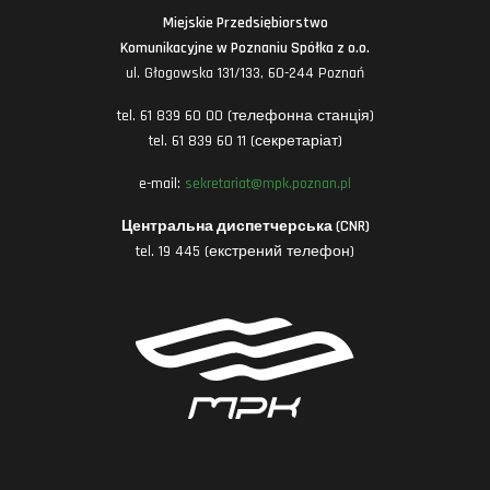
Miejskie Przedsiębiorstwo
Komunikacyjne w Poznaniu Spółka z o.o.
ul. Głogowska 131/133, 60-244 Poznań
tel. 61 839 60 00 (телефонна станція)
tel. 61 839 60 11 (секретаріат)
e-mail:
sekretariat@mpk.poznan.pl
Центральна диспетчерська (CNR)
tel. 19 445 (екстрений телефон)