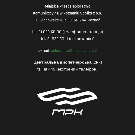
Miejskie Przedsiębiorstwo
Komunikacyjne w Poznaniu Spółka z o.o.
ul. Głogowska 131/133, 60-244 Poznań
tel. 61 839 60 00 (телефонна станція)
tel. 61 839 60 11 (секретаріат)
e-mail:
sekretariat@mpk.poznan.pl
Центральна диспетчерська (CNR)
tel. 19 445 (екстрений телефон)