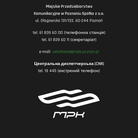
Miejskie Przedsiębiorstwo
Komunikacyjne w Poznaniu Spółka z o.o.
ul. Głogowska 131/133, 60-244 Poznań
tel. 61 839 60 00 (телефонна станція)
tel. 61 839 60 11 (секретаріат)
e-mail:
sekretariat@mpk.poznan.pl
Центральна диспетчерська (CNR)
tel. 19 445 (екстрений телефон)