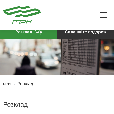
РОЗКЛАД
A
A-
A+
КВИТКИ
ПРО КОМПАНІЮ
Розклад
Сплануйте подорож
КОНТАКТИ
Start
Розклад
PL
DE
EN
Розклад